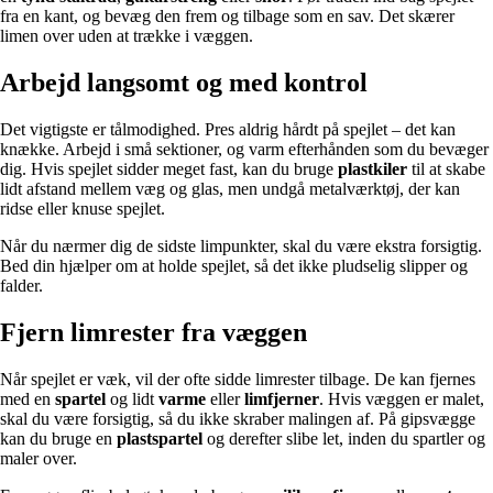
fra en kant, og bevæg den frem og tilbage som en sav. Det skærer
limen over uden at trække i væggen.
Arbejd langsomt og med kontrol
Det vigtigste er tålmodighed. Pres aldrig hårdt på spejlet – det kan
knække. Arbejd i små sektioner, og varm efterhånden som du bevæger
dig. Hvis spejlet sidder meget fast, kan du bruge
plastkiler
til at skabe
lidt afstand mellem væg og glas, men undgå metalværktøj, der kan
ridse eller knuse spejlet.
Når du nærmer dig de sidste limpunkter, skal du være ekstra forsigtig.
Bed din hjælper om at holde spejlet, så det ikke pludselig slipper og
falder.
Fjern limrester fra væggen
Når spejlet er væk, vil der ofte sidde limrester tilbage. De kan fjernes
med en
spartel
og lidt
varme
eller
limfjerner
. Hvis væggen er malet,
skal du være forsigtig, så du ikke skraber malingen af. På gipsvægge
kan du bruge en
plastspartel
og derefter slibe let, inden du spartler og
maler over.