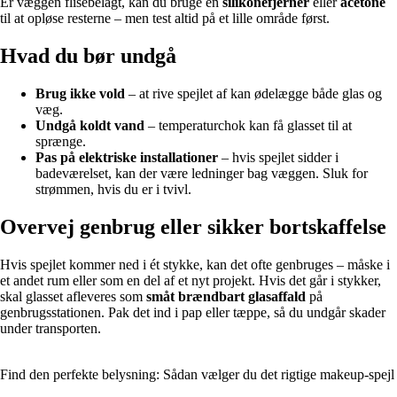
Er væggen flisebelagt, kan du bruge en
silikonefjerner
eller
acetone
til at opløse resterne – men test altid på et lille område først.
Hvad du bør undgå
Brug ikke vold
– at rive spejlet af kan ødelægge både glas og
væg.
Undgå koldt vand
– temperaturchok kan få glasset til at
sprænge.
Pas på elektriske installationer
– hvis spejlet sidder i
badeværelset, kan der være ledninger bag væggen. Sluk for
strømmen, hvis du er i tvivl.
Overvej genbrug eller sikker bortskaffelse
Hvis spejlet kommer ned i ét stykke, kan det ofte genbruges – måske i
et andet rum eller som en del af et nyt projekt. Hvis det går i stykker,
skal glasset afleveres som
småt brændbart glasaffald
på
genbrugsstationen. Pak det ind i pap eller tæppe, så du undgår skader
under transporten.
Find den perfekte belysning: Sådan vælger du det rigtige makeup-spejl