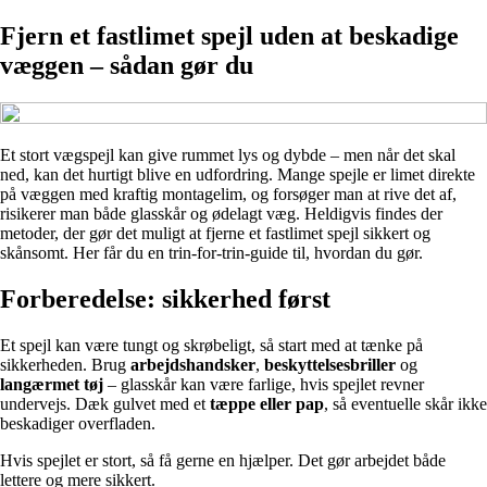
Fjern et fastlimet spejl uden at beskadige
væggen – sådan gør du
Et stort vægspejl kan give rummet lys og dybde – men når det skal
ned, kan det hurtigt blive en udfordring. Mange spejle er limet direkte
på væggen med kraftig montagelim, og forsøger man at rive det af,
risikerer man både glasskår og ødelagt væg. Heldigvis findes der
metoder, der gør det muligt at fjerne et fastlimet spejl sikkert og
skånsomt. Her får du en trin-for-trin-guide til, hvordan du gør.
Forberedelse: sikkerhed først
Et spejl kan være tungt og skrøbeligt, så start med at tænke på
sikkerheden. Brug
arbejdshandsker
,
beskyttelsesbriller
og
langærmet tøj
– glasskår kan være farlige, hvis spejlet revner
undervejs. Dæk gulvet med et
tæppe eller pap
, så eventuelle skår ikke
beskadiger overfladen.
Hvis spejlet er stort, så få gerne en hjælper. Det gør arbejdet både
lettere og mere sikkert.