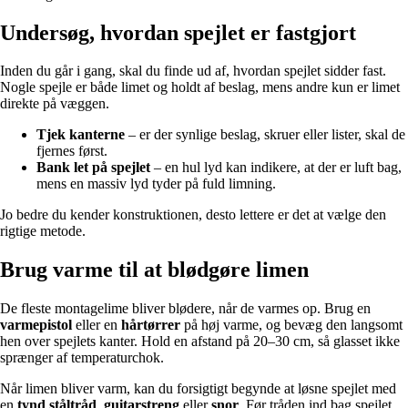
Undersøg, hvordan spejlet er fastgjort
Inden du går i gang, skal du finde ud af, hvordan spejlet sidder fast.
Nogle spejle er både limet og holdt af beslag, mens andre kun er limet
direkte på væggen.
Tjek kanterne
– er der synlige beslag, skruer eller lister, skal de
fjernes først.
Bank let på spejlet
– en hul lyd kan indikere, at der er luft bag,
mens en massiv lyd tyder på fuld limning.
Jo bedre du kender konstruktionen, desto lettere er det at vælge den
rigtige metode.
Brug varme til at blødgøre limen
De fleste montagelime bliver blødere, når de varmes op. Brug en
varmepistol
eller en
hårtørrer
på høj varme, og bevæg den langsomt
hen over spejlets kanter. Hold en afstand på 20–30 cm, så glasset ikke
sprænger af temperaturchok.
Når limen bliver varm, kan du forsigtigt begynde at løsne spejlet med
en
tynd ståltråd
,
guitarstreng
eller
snor
. Før tråden ind bag spejlet