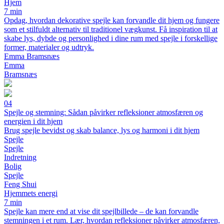
Hjem
7 min
Opdag, hvordan dekorative spejle kan forvandle dit hjem og fungere
som et stilfuldt alternativ til traditionel vægkunst. Få inspiration til at
skabe lys, dybde og personlighed i dine rum med spejle i forskellige
former, materialer og udtryk.
Emma Bramsnæs
Emma
Bramsnæs
04
Spejle og stemning: Sådan påvirker refleksioner atmosfæren og
energien i dit hjem
Brug spejle bevidst og skab balance, lys og harmoni i dit hjem
Spejle
Spejle
Indretning
Bolig
Spejle
Feng Shui
Hjemmets energi
7 min
Spejle kan mere end at vise dit spejlbillede – de kan forvandle
stemningen i et rum. Lær, hvordan refleksioner påvirker atmosfæren,