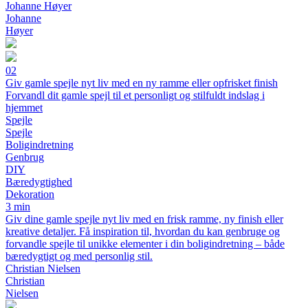
Johanne Høyer
Johanne
Høyer
02
Giv gamle spejle nyt liv med en ny ramme eller opfrisket finish
Forvandl dit gamle spejl til et personligt og stilfuldt indslag i
hjemmet
Spejle
Spejle
Boligindretning
Genbrug
DIY
Bæredygtighed
Dekoration
3 min
Giv dine gamle spejle nyt liv med en frisk ramme, ny finish eller
kreative detaljer. Få inspiration til, hvordan du kan genbruge og
forvandle spejle til unikke elementer i din boligindretning – både
bæredygtigt og med personlig stil.
Christian Nielsen
Christian
Nielsen