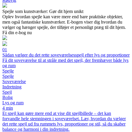
Rødvig
Spejle som kunstværker: Gør dit hjem unikt
Oplev hvordan spejle kan være mere end bare praktiske objekter,
men også fantastiske kunstværker. E-bogen viser dig hvordan du
vælger og hænger spejle, der tilføjer et personligt præg til dit hjem.
Få din e-bog nu
01
Sådan vælger du det rette soveværelsesspejl efter lys og proportioner
Få dit soveværelse til at stråle med det spejl, der fremhæver både lys
og rum
Spejle
Spejle
Soveværelse
Indretning
Spejl
Bolig
Lys og rum
4 min
Et spejl kan gøre mere end at vise dit spejlbillede – det kan
forvandle hele stemningen i soveværelset. Lær, hvordan du vælger
det rette spejl ud fra rummets lys, proportioner og stil, så du skaber
balance og harmoni i din indretning.