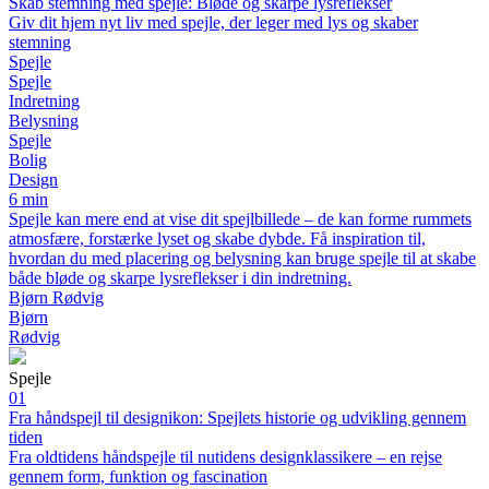
Skab stemning med spejle: Bløde og skarpe lysreflekser
Giv dit hjem nyt liv med spejle, der leger med lys og skaber
stemning
Spejle
Spejle
Indretning
Belysning
Spejle
Bolig
Design
6 min
Spejle kan mere end at vise dit spejlbillede – de kan forme rummets
atmosfære, forstærke lyset og skabe dybde. Få inspiration til,
hvordan du med placering og belysning kan bruge spejle til at skabe
både bløde og skarpe lysreflekser i din indretning.
Bjørn Rødvig
Bjørn
Rødvig
Spejle
01
Fra håndspejl til designikon: Spejlets historie og udvikling gennem
tiden
Fra oldtidens håndspejle til nutidens designklassikere – en rejse
gennem form, funktion og fascination