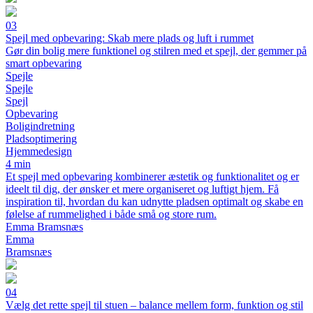
03
Spejl med opbevaring: Skab mere plads og luft i rummet
Gør din bolig mere funktionel og stilren med et spejl, der gemmer på
smart opbevaring
Spejle
Spejle
Spejl
Opbevaring
Boligindretning
Pladsoptimering
Hjemmedesign
4 min
Et spejl med opbevaring kombinerer æstetik og funktionalitet og er
ideelt til dig, der ønsker et mere organiseret og luftigt hjem. Få
inspiration til, hvordan du kan udnytte pladsen optimalt og skabe en
følelse af rummelighed i både små og store rum.
Emma Bramsnæs
Emma
Bramsnæs
04
Vælg det rette spejl til stuen – balance mellem form, funktion og stil