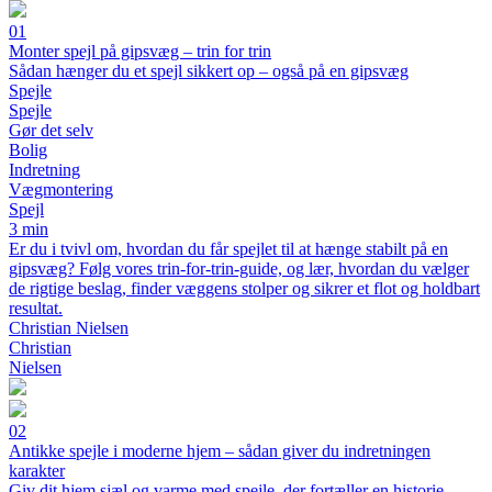
01
Monter spejl på gipsvæg – trin for trin
Sådan hænger du et spejl sikkert op – også på en gipsvæg
Spejle
Spejle
Gør det selv
Bolig
Indretning
Vægmontering
Spejl
3 min
Er du i tvivl om, hvordan du får spejlet til at hænge stabilt på en
gipsvæg? Følg vores trin-for-trin-guide, og lær, hvordan du vælger
de rigtige beslag, finder væggens stolper og sikrer et flot og holdbart
resultat.
Christian Nielsen
Christian
Nielsen
02
Antikke spejle i moderne hjem – sådan giver du indretningen
karakter
Giv dit hjem sjæl og varme med spejle, der fortæller en historie