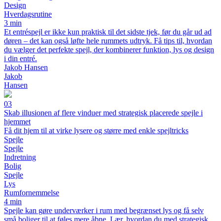
Design
Hverdagsrutine
3 min
Et entréspejl er ikke kun praktisk til det sidste tjek, før du går ud ad
døren – det kan også løfte hele rummets udtryk. Få tips til, hvordan
du vælger det perfekte spejl, der kombinerer funktion, lys og design
i din entré.
Jakob Hansen
Jakob
Hansen
03
Skab illusionen af flere vinduer med strategisk placerede spejle i
hjemmet
Få dit hjem til at virke lysere og større med enkle spejltricks
Spejle
Spejle
Indretning
Bolig
Spejle
Lys
Rumfornemmelse
4 min
Spejle kan gøre underværker i rum med begrænset lys og få selv
små boliger til at føles mere åbne. Lær, hvordan du med strategisk