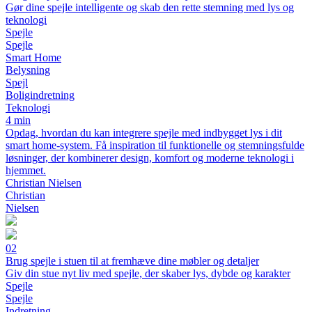
Gør dine spejle intelligente og skab den rette stemning med lys og
teknologi
Spejle
Spejle
Smart Home
Belysning
Spejl
Boligindretning
Teknologi
4 min
Opdag, hvordan du kan integrere spejle med indbygget lys i dit
smart home-system. Få inspiration til funktionelle og stemningsfulde
løsninger, der kombinerer design, komfort og moderne teknologi i
hjemmet.
Christian Nielsen
Christian
Nielsen
02
Brug spejle i stuen til at fremhæve dine møbler og detaljer
Giv din stue nyt liv med spejle, der skaber lys, dybde og karakter
Spejle
Spejle
Indretning