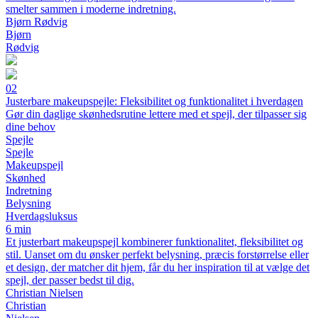
smelter sammen i moderne indretning.
Bjørn Rødvig
Bjørn
Rødvig
02
Justerbare makeupspejle: Fleksibilitet og funktionalitet i hverdagen
Gør din daglige skønhedsrutine lettere med et spejl, der tilpasser sig
dine behov
Spejle
Spejle
Makeupspejl
Skønhed
Indretning
Belysning
Hverdagsluksus
6 min
Et justerbart makeupspejl kombinerer funktionalitet, fleksibilitet og
stil. Uanset om du ønsker perfekt belysning, præcis forstørrelse eller
et design, der matcher dit hjem, får du her inspiration til at vælge det
spejl, der passer bedst til dig.
Christian Nielsen
Christian