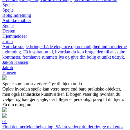
Spejle
Spejle
Boligindretning
Antikke møbler
Spejle
Design
Hjemmeidéer
2 min
Antikke spejle bringer både elegance og personlighed ind i moderne
indretning. Få inspiration til, hvordan du kan bruge dem til at skabe
kontraster, fremhæve rummets lys og give din bolig et unikt udtryk.
Jakob Hansen
Jakob
Hansen
Spejle som kunstværker: Gør dit hjem unikt
Oplev hvordan spejle kan være mere end bare praktiske objekter,
men også fantastiske kunstværker. E-bogen viser dig hvordan du
vælger og hænger spejle, der tilføjer et personligt præg til dit hjem.
Få din e-bog nu
01
Find den perfekte belysning: Sådan vælger du det rigtige makeup-