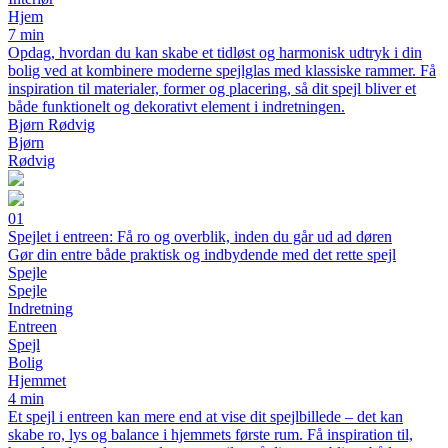
Hjem
7 min
Opdag, hvordan du kan skabe et tidløst og harmonisk udtryk i din
bolig ved at kombinere moderne spejlglas med klassiske rammer. Få
inspiration til materialer, former og placering, så dit spejl bliver et
både funktionelt og dekorativt element i indretningen.
Bjørn Rødvig
Bjørn
Rødvig
01
Spejlet i entreen: Få ro og overblik, inden du går ud ad døren
Gør din entre både praktisk og indbydende med det rette spejl
Spejle
Spejle
Indretning
Entreen
Spejl
Bolig
Hjemmet
4 min
Et spejl i entreen kan mere end at vise dit spejlbillede – det kan
skabe ro, lys og balance i hjemmets første rum. Få inspiration til,