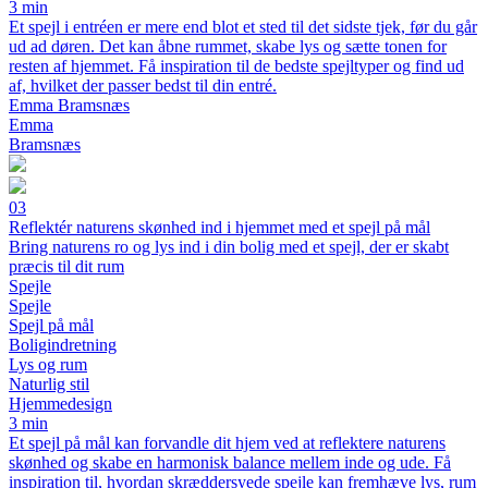
3 min
Et spejl i entréen er mere end blot et sted til det sidste tjek, før du går
ud ad døren. Det kan åbne rummet, skabe lys og sætte tonen for
resten af hjemmet. Få inspiration til de bedste spejltyper og find ud
af, hvilket der passer bedst til din entré.
Emma Bramsnæs
Emma
Bramsnæs
03
Reflektér naturens skønhed ind i hjemmet med et spejl på mål
Bring naturens ro og lys ind i din bolig med et spejl, der er skabt
præcis til dit rum
Spejle
Spejle
Spejl på mål
Boligindretning
Lys og rum
Naturlig stil
Hjemmedesign
3 min
Et spejl på mål kan forvandle dit hjem ved at reflektere naturens
skønhed og skabe en harmonisk balance mellem inde og ude. Få
inspiration til, hvordan skræddersyede spejle kan fremhæve lys, rum