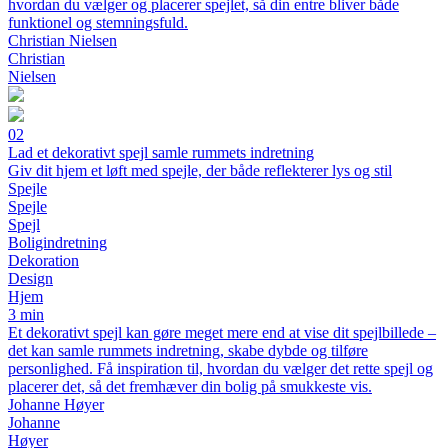
hvordan du vælger og placerer spejlet, så din entre bliver både
funktionel og stemningsfuld.
Christian Nielsen
Christian
Nielsen
02
Lad et dekorativt spejl samle rummets indretning
Giv dit hjem et løft med spejle, der både reflekterer lys og stil
Spejle
Spejle
Spejl
Boligindretning
Dekoration
Design
Hjem
3 min
Et dekorativt spejl kan gøre meget mere end at vise dit spejlbillede –
det kan samle rummets indretning, skabe dybde og tilføre
personlighed. Få inspiration til, hvordan du vælger det rette spejl og
placerer det, så det fremhæver din bolig på smukkeste vis.
Johanne Høyer
Johanne
Høyer