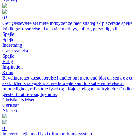
Nielsen
03
Gør gæsteværelset mere indbydende med strategisk placerede spejle
Få dit gæsteværelse til at stråle med lys, luft og personlig stil
Spejle
Spejle
Indretning
Gæsteværelse
Spejle
Bolig
Inspiration
3 min
Et velindrettet gæsteværelse handler om mere end blot en seng og et
skab. Med strategisk placerede spejle kan du skabe en følelse af
rummelighed, reflektere lyset og tilføje et elegant udtryk, der får dine
gæster til at føle sig hjemme.
Christian Nielsen
Christian
Nielsen
01
Integrér spejle med lys i dit smart home-system