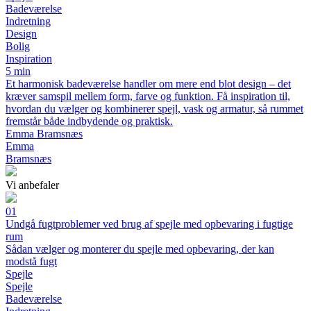
Badeværelse
Indretning
Design
Bolig
Inspiration
5 min
Et harmonisk badeværelse handler om mere end blot design – det
kræver samspil mellem form, farve og funktion. Få inspiration til,
hvordan du vælger og kombinerer spejl, vask og armatur, så rummet
fremstår både indbydende og praktisk.
Emma Bramsnæs
Emma
Bramsnæs
Vi anbefaler
01
Undgå fugtproblemer ved brug af spejle med opbevaring i fugtige
rum
Sådan vælger og monterer du spejle med opbevaring, der kan
modstå fugt
Spejle
Spejle
Badeværelse