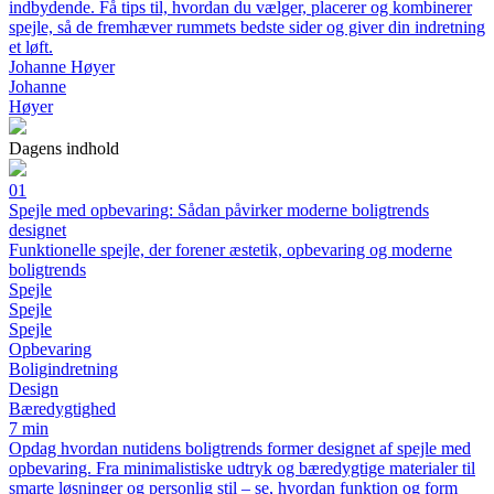
indbydende. Få tips til, hvordan du vælger, placerer og kombinerer
spejle, så de fremhæver rummets bedste sider og giver din indretning
et løft.
Johanne Høyer
Johanne
Høyer
Dagens indhold
01
Spejle med opbevaring: Sådan påvirker moderne boligtrends
designet
Funktionelle spejle, der forener æstetik, opbevaring og moderne
boligtrends
Spejle
Spejle
Spejle
Opbevaring
Boligindretning
Design
Bæredygtighed
7 min
Opdag hvordan nutidens boligtrends former designet af spejle med
opbevaring. Fra minimalistiske udtryk og bæredygtige materialer til
smarte løsninger og personlig stil – se, hvordan funktion og form