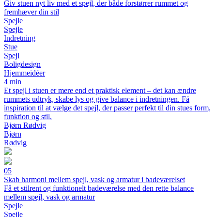
Giv stuen nyt liv med et spejl, der både forstørrer rummet og
fremhæver din stil
Spejle
Spejle
Indretning
Stue
Spejl
Boligdesign
Hjemmeidéer
4 min
Et spejl i stuen er mere end et praktisk element – det kan ændre
rummets udtryk, skabe lys og give balance i indretningen. Få
inspiration til at vælge det spejl, der passer perfekt til din stues form,
funktion og stil.
Bjørn Rødvig
Bjørn
Rødvig
05
Skab harmoni mellem spejl, vask og armatur i badeværelset
Få et stilrent og funktionelt badeværelse med den rette balance
mellem spejl, vask og armatur
Spejle
Spejle