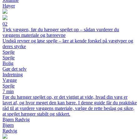
Johanne
Høyer
02
Tjek væggen, før du hænger spejlet op – sådan vurderer du
væggens materiale og bæreevne
Undgå revner og løse spejle – lær at kende forskel på vægtyper og
deres styrke
Spejle
Spejle
Bolig
Gør det selv
Indretning
Vægge
Spejle
7 min
Før du hænger spejlet op, er det vigtigt at vide, hvad din væg er
lavet af, og hvor meget den kan bære. I denne guide får du praktiske
råd til at vurdere væggens materiale, vælge de rette beslag og sikre,
at spejlet hænger stabilt og sikkert.
Bjørn Rødvig
Bjørn
Rødvig