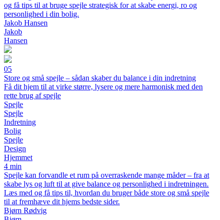
og få tips til at bruge spejle strategisk for at skabe energi, ro og
personlighed i din bolig.
Jakob Hansen
Jakob
Hansen
05
Store og små spejle – sådan skaber du balance i din indretning
Få dit hjem til at virke større, lysere og mere harmonisk med den
rette brug af spejle
Spejle
Spejle
Indretning
Bolig
Spejle
Design
Hjemmet
4 min
Spejle kan forvandle et rum på overraskende mange måder – fra at
skabe lys og luft til at give balance og personlighed i indretningen.
Læs med og få tips til, hvordan du bruger både store og små spejle
til at fremhæve dit hjems bedste sider.
Bjørn Rødvig
Bjørn