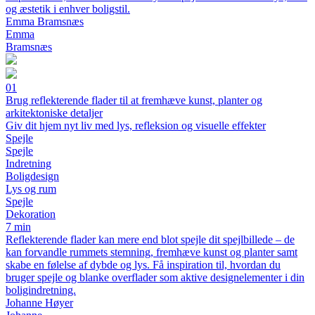
og æstetik i enhver boligstil.
Emma Bramsnæs
Emma
Bramsnæs
01
Brug reflekterende flader til at fremhæve kunst, planter og
arkitektoniske detaljer
Giv dit hjem nyt liv med lys, refleksion og visuelle effekter
Spejle
Spejle
Indretning
Boligdesign
Lys og rum
Spejle
Dekoration
7 min
Reflekterende flader kan mere end blot spejle dit spejlbillede – de
kan forvandle rummets stemning, fremhæve kunst og planter samt
skabe en følelse af dybde og lys. Få inspiration til, hvordan du
bruger spejle og blanke overflader som aktive designelementer i din
boligindretning.
Johanne Høyer