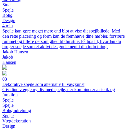
Stue
Spejle
Bolig
Design
4 min
Spejle kan gøre meget mere end blot at vise dit spejlbillede. Med
den rette placering og form kan de fremhæve dine møbler, forstørre
rummet og tilføre personlighed til din stue. Få tips til, hvordan du
bruger spejle som et aktivt designelement i din indretning.
Jakob Hansen
Jakob
Hansen
03
Dekorative spejle som alternativ til vægkunst
Giv dine vægge nyt liv med spejle, der kombinerer æstetik og
funktion
Spejle
Spejle
Boligindretning
Spejle
Vægdekoration
Design