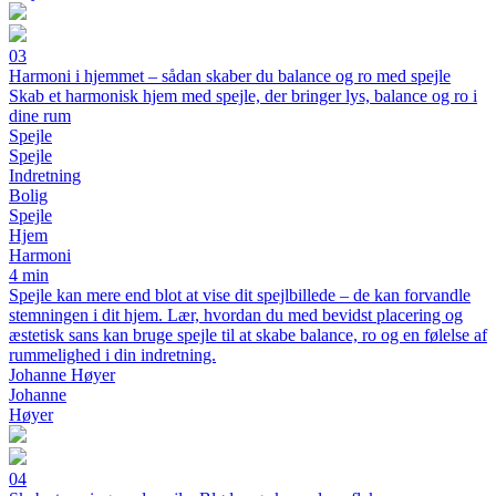
03
Harmoni i hjemmet – sådan skaber du balance og ro med spejle
Skab et harmonisk hjem med spejle, der bringer lys, balance og ro i
dine rum
Spejle
Spejle
Indretning
Bolig
Spejle
Hjem
Harmoni
4 min
Spejle kan mere end blot at vise dit spejlbillede – de kan forvandle
stemningen i dit hjem. Lær, hvordan du med bevidst placering og
æstetisk sans kan bruge spejle til at skabe balance, ro og en følelse af
rummelighed i din indretning.
Johanne Høyer
Johanne
Høyer
04