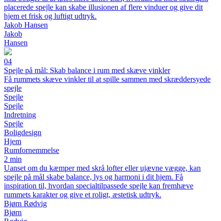
placerede spejle kan skabe illusionen af flere vinduer og give dit
hjem et frisk og luftigt udtryk.
Jakob Hansen
Jakob
Hansen
04
Spejle på mål: Skab balance i rum med skæve vinkler
Få rummets skæve vinkler til at spille sammen med skræddersyede
spejle
Spejle
Spejle
Indretning
Spejle
Boligdesign
Hjem
Rumfornemmelse
2 min
Uanset om du kæmper med skrå lofter eller ujævne vægge, kan
spejle på mål skabe balance, lys og harmoni i dit hjem. Få
inspiration til, hvordan specialtilpassede spejle kan fremhæve
rummets karakter og give et roligt, æstetisk udtryk.
Bjørn Rødvig
Bjørn