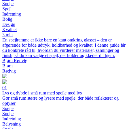
Spejle
Spejl
Indretning
Bolig
Design
Kvalitet
3 min
En spejlramme er ikke bare en kant omkring glasset – den er
afgørende for både udtryk, holdbarhed og kvalitet. I denne guide får
du konkrete råd til, hvordan du vurderer materialer, samlinger og
finish, så du kan vælge et spejl, der holder og klæder dit hjem.
Bjørn Rødvig
Bjørn
Rødvig
01
Lys og dybde i små rum med spejle med lys
Gør små rum større og lysere med spejle, der både reflekterer og
oplyser
Spejle
Spejle
Indretning
Belysning