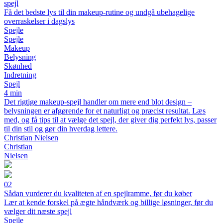
spejl
Få det bedste lys til din makeup-rutine og undgå ubehagelige
overraskelser i dagslys
Spejle
Spejle
Makeup
Belysning
Skønhed
Indretning
Spejl
4 min
Det rigtige makeup-spejl handler om mere end blot design –
belysningen er afgørende for et naturligt og præcist resultat. Læs
med, og få tips til at vælge det spejl, der giver dig perfekt lys, passer
til din stil og gør din hverdag lettere.
Christian Nielsen
Christian
Nielsen
02
Sådan vurderer du kvaliteten af en spejlramme, før du køber
Lær at kende forskel på ægte håndværk og billige løsninger, før du
vælger dit næste spejl
Spejle