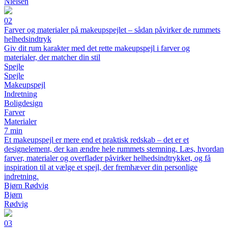
Nielsen
02
Farver og materialer på makeupspejlet – sådan påvirker de rummets
helhedsindtryk
Giv dit rum karakter med det rette makeupspejl i farver og
materialer, der matcher din stil
Spejle
Spejle
Makeupspejl
Indretning
Boligdesign
Farver
Materialer
7 min
Et makeupspejl er mere end et praktisk redskab – det er et
designelement, der kan ændre hele rummets stemning. Læs, hvordan
farver, materialer og overflader påvirker helhedsindtrykket, og få
inspiration til at vælge et spejl, der fremhæver din personlige
indretning.
Bjørn Rødvig
Bjørn
Rødvig
03