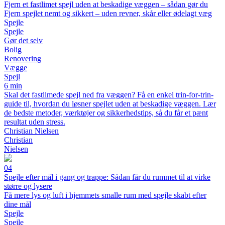
Fjern et fastlimet spejl uden at beskadige væggen – sådan gør du
Fjern spejlet nemt og sikkert – uden revner, skår eller ødelagt væg
Spejle
Spejle
Gør det selv
Bolig
Renovering
Vægge
Spejl
6 min
Skal det fastlimede spejl ned fra væggen? Få en enkel trin-for-trin-
guide til, hvordan du løsner spejlet uden at beskadige væggen. Lær
de bedste metoder, værktøjer og sikkerhedstips, så du får et pænt
resultat uden stress.
Christian Nielsen
Christian
Nielsen
04
Spejle efter mål i gang og trappe: Sådan får du rummet til at virke
større og lysere
Få mere lys og luft i hjemmets smalle rum med spejle skabt efter
dine mål
Spejle
Spejle