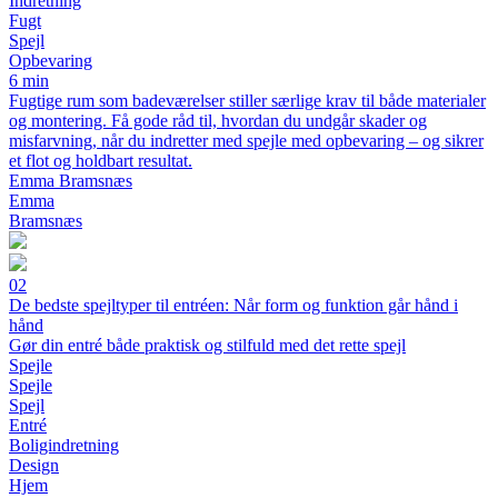
Indretning
Fugt
Spejl
Opbevaring
6 min
Fugtige rum som badeværelser stiller særlige krav til både materialer
og montering. Få gode råd til, hvordan du undgår skader og
misfarvning, når du indretter med spejle med opbevaring – og sikrer
et flot og holdbart resultat.
Emma Bramsnæs
Emma
Bramsnæs
02
De bedste spejltyper til entréen: Når form og funktion går hånd i
hånd
Gør din entré både praktisk og stilfuld med det rette spejl
Spejle
Spejle
Spejl
Entré
Boligindretning
Design
Hjem