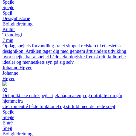
Spejle
Spejle
Spejl
Designhistorie
Boligindretning
Kultur
Teknologi
7 min
Opdag spejlets forvandling fra et simpelt redskab til et æstetisk
designikon. Artiklen tager dig med gennem årtusinders udvikling,
hvor spejlet har afspejlet både teknologiske fremskridt, kulturelle
idealer og menneskets syn på sig selv.
Johanne Høyer
Johanne
Høyer
02
Det praktiske entréspejl – tjek hår, makeup og outfit, før du går
hjemmefra
Gør din entré både funktionel og stilfuld med det rette spejl
Spejle
Spejle
Entré
Spejl
Boligindretning