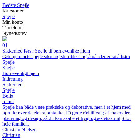
Bedste Spejle
Kategorier
Spejle
Min konto
Tilmeld nu
Nyhedsbrev
01
Sikkerhed først: Spejle til børnevenlige hjem
Gør hjemmets spejle sikre og stilfulde – også når der er små børn
Spejle
Spejle
Børnevenligt hjem
Indretning
Sikkerhed
Spejle
Bolig
5 min
Spejle kan både være praktiske og dekorative, men i et hjem med
børn kræver de ekstra omtanke. Få gode råd til valg af materialer,
placering og design, så du kan skabe et trygt og æstetisk miljø for
hele familien.
Christian Nielsen
Christian