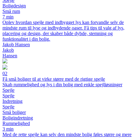
Spejle
Boligdesign
Små rum
7 min
Oplev hvordan spejle med indbygget lys kan forvandle selv de
mindste rum til lyse og indbydende oaser. Få tips til valg af lys,
placering og design, der skaber både dybde, stemning og
funktionalitet i din bolig.
Jakob Hansen
Jakob
Hansen
02
Få små boliger til at virke større med de rigtige spejle
Skab rummelighed og lys i din bolig med enkle spejlløsninger
Spejle
Spejle
Indretning
Spejle
Små boliger
Boligindretning
Rummelighed
3 min
Med de rette spejle kan selv den mindste bolig føles større og mere