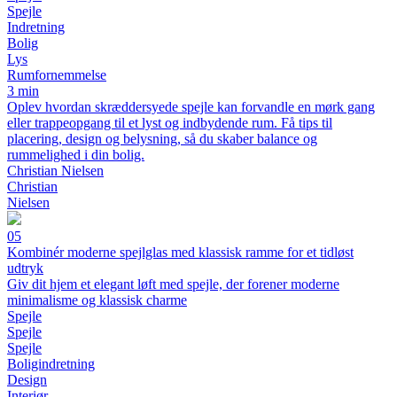
Spejle
Indretning
Bolig
Lys
Rumfornemmelse
3 min
Oplev hvordan skræddersyede spejle kan forvandle en mørk gang
eller trappeopgang til et lyst og indbydende rum. Få tips til
placering, design og belysning, så du skaber balance og
rummelighed i din bolig.
Christian Nielsen
Christian
Nielsen
05
Kombinér moderne spejlglas med klassisk ramme for et tidløst
udtryk
Giv dit hjem et elegant løft med spejle, der forener moderne
minimalisme og klassisk charme
Spejle
Spejle
Spejle
Boligindretning
Design
Interiør