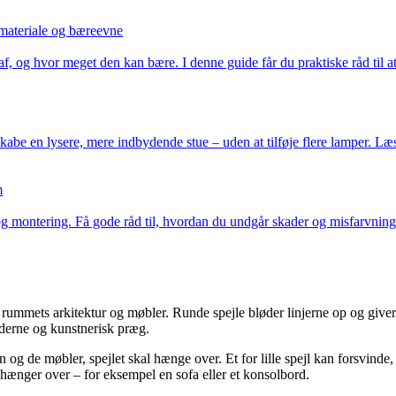
materiale og bæreevne
 af, og hvor meget den kan bære. I denne guide får du praktiske råd til a
abe en lysere, mere indbydende stue – uden at tilføje flere lamper. Læs 
m
og montering. Få gode råd til, hvordan du undgår skader og misfarvning,
 rummets arkitektur og møbler. Runde spejle bløder linjerne op og giver
oderne og kunstnerisk præg.
n og de møbler, spejlet skal hænge over. Et for lille spejl kan forsvind
 hænger over – for eksempel en sofa eller et konsolbord.