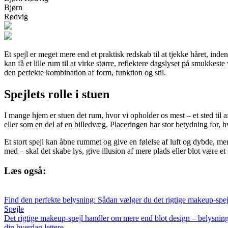
Bjørn
Rødvig
Et spejl er meget mere end et praktisk redskab til at tjekke håret, ind
kan få et lille rum til at virke større, reflektere dagslyset på smukkest
den perfekte kombination af form, funktion og stil.
Spejlets rolle i stuen
I mange hjem er stuen det rum, hvor vi opholder os mest – et sted ti
eller som en del af en billedvæg. Placeringen har stor betydning for, h
Et stort spejl kan åbne rummet og give en følelse af luft og dybde, me
med – skal det skabe lys, give illusion af mere plads eller blot være et
Læs også:
Find den perfekte belysning: Sådan vælger du det rigtige makeup-spej
Spejle
Det rigtige makeup-spejl handler om mere end blot design – belysningen e
din hverdag lettere.