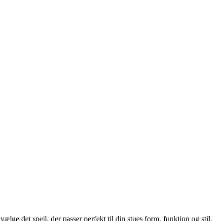
ælge det spejl, der passer perfekt til din stues form, funktion og stil.