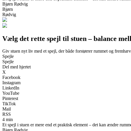
Bjørn Rødvig
Bjørn
Rødvig
Vælg det rette spejl til stuen – balance mel
Giv stuen nyt liv med et spejl, der både forstørrer rummet og fremhæve
Spejle
Spejle
Del med hjertet
X
Facebook
Instagram
LinkedIn
YouTube
Pinterest
TikTok
Mail
RSS
4 min
Et spejl i stuen er mere end et praktisk element – det kan ændre rummets
Bjørn Rødvig