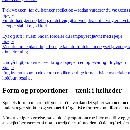
Tjek væggen, før du hænger spejlet op – sådan vurderer du væggens 
Spejle
Før du hænger spejlet op, er det vigtigt at vide, hvad din væg er lavet
hænger stabilt og sikkert.
Lys og luft i stuen: Sådan fordeler du lampelyset jævnt med spejle
Spejle
Med den rette placering af spejle kan du fordele lampelyset jævnt og sk
din indretning.
Undgå fugtproblemer ved brug af spejle med opbevaring i fugtige ru
Spejle
Fugtige rum som badeværelser stiller særlige krav til både materialer 
holdbart resultat.
Form og proportioner – tænk i helheder
Spejlets form har stor indflydelse på, hvordan det spiller sammen med
understreger struktur og symmetri. Organiske former kan tilføre et m
Når du vælger størrelse, så tænk på proportionerne i forhold til vægge
at spejlet bør være omkring to tredjedele af bredden på det møbel, det