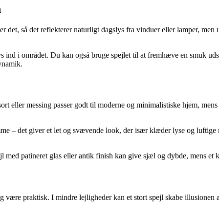
n
lacer det, så det reflekterer naturligt dagslys fra vinduer eller lamper, m
s ind i området. Du kan også bruge spejlet til at fremhæve en smuk udsig
dynamik.
ort eller messing passer godt til moderne og minimalistiske hjem, mens 
mme – det giver et let og svævende look, der især klæder lyse og luft
 med patineret glas eller antik finish kan give sjæl og dybde, mens et k
 være praktisk. I mindre lejligheder kan et stort spejl skabe illusionen af