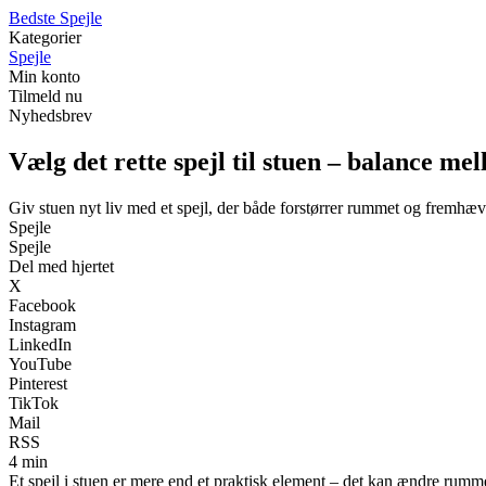
Bedste Spejle
Kategorier
Spejle
Min konto
Tilmeld nu
Nyhedsbrev
Vælg det rette spejl til stuen – balance mel
Giv stuen nyt liv med et spejl, der både forstørrer rummet og fremhæve
Spejle
Spejle
Del med hjertet
X
Facebook
Instagram
LinkedIn
YouTube
Pinterest
TikTok
Mail
RSS
4 min
Et spejl i stuen er mere end et praktisk element – det kan ændre rummets