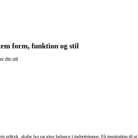
lem form, funktion og stil
r din stil
 udtryk, skabe lys og give balance i indretningen. Få inspiration til at v