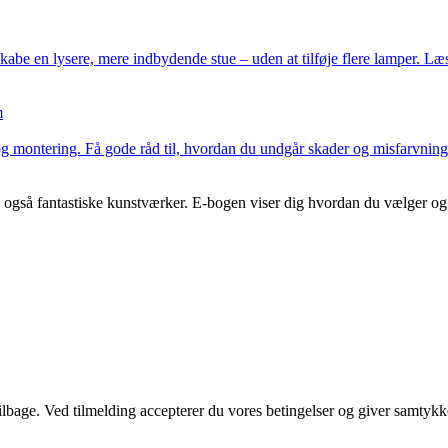
abe en lysere, mere indbydende stue – uden at tilføje flere lamper. Læs 
m
og montering. Få gode råd til, hvordan du undgår skader og misfarvning,
gså fantastiske kunstværker. E-bogen viser dig hvordan du vælger og hæn
 tilbage. Ved tilmelding accepterer du vores betingelser og giver samtykk