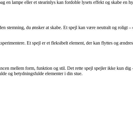
ag en lampe eller et stearinlys kan fordoble lysets effekt og skabe en 
 og den stemning, du ønsker at skabe. Et spejl kan være neutralt og roligt
erimentere. Et spejl er et fleksibelt element, der kan flyttes og ændres, 
lancen mellem form, funktion og stil. Det rette spejl spejler ikke kun di
ulde og betydningsfulde elementer i din stue.