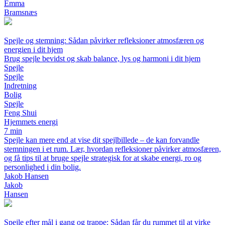
Emma
Bramsnæs
Spejle og stemning: Sådan påvirker refleksioner atmosfæren og
energien i dit hjem
Brug spejle bevidst og skab balance, lys og harmoni i dit hjem
Spejle
Spejle
Indretning
Bolig
Spejle
Feng Shui
Hjemmets energi
7 min
Spejle kan mere end at vise dit spejlbillede – de kan forvandle
stemningen i et rum. Lær, hvordan refleksioner påvirker atmosfæren,
og få tips til at bruge spejle strategisk for at skabe energi, ro og
personlighed i din bolig.
Jakob Hansen
Jakob
Hansen
Spejle efter mål i gang og trappe: Sådan får du rummet til at virke