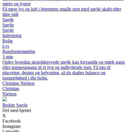
større og lysere
Få mere lys og luft i hjemmets smalle rum med spejle skabt efter
dine mål
Spejle
Spejle
Spejle
Indretning
Bolig
Lys
Rumfornemmelse
3 min
Oplev hvordan skræddersyede spejle kan forvandle en mørk gang
eller trappeopgang til et lyst og indbydende rum. Få tips til
placering, design og belysning, så du skaber balance og
rummelighed i din bolig.
Christian Nielsen
Christian
Nielsen
Bedste Spejle
Del med hjertet
X
Facebook
Instagram
LinkedIn