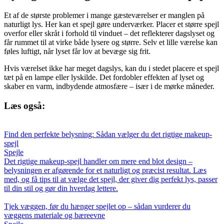
Et af de største problemer i mange gæsteværelser er manglen på
naturligt lys. Her kan et spejl gøre underværker. Placer et større spejl
overfor eller skråt i forhold til vinduet – det reflekterer dagslyset og
får rummet til at virke både lysere og større. Selv et lille værelse kan
føles luftigt, når lyset får lov at bevæge sig frit.
Hvis værelset ikke har meget dagslys, kan du i stedet placere et spejl
tæt på en lampe eller lyskilde. Det fordobler effekten af lyset og
skaber en varm, indbydende atmosfære – især i de mørke måneder.
Læs også:
Find den perfekte belysning: Sådan vælger du det rigtige makeup-
spejl
Spejle
Det rigtige makeup-spejl handler om mere end blot design –
belysningen er afgørende for et naturligt og præcist resultat. Læs
med, og få tips til at vælge det spejl, der giver dig perfekt lys, passer
til din stil og gør din hverdag lettere.
Tjek væggen, før du hænger spejlet op – sådan vurderer du
væggens materiale og bæreevne