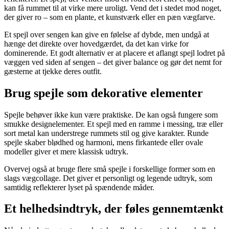
kan få rummet til at virke mere uroligt. Vend det i stedet mod noget,
der giver ro – som en plante, et kunstværk eller en pæn vægfarve.
Et spejl over sengen kan give en følelse af dybde, men undgå at
hænge det direkte over hovedgærdet, da det kan virke for
dominerende. Et godt alternativ er at placere et aflangt spejl lodret på
væggen ved siden af sengen – det giver balance og gør det nemt for
gæsterne at tjekke deres outfit.
Brug spejle som dekorative elementer
Spejle behøver ikke kun være praktiske. De kan også fungere som
smukke designelementer. Et spejl med en ramme i messing, træ eller
sort metal kan understrege rummets stil og give karakter. Runde
spejle skaber blødhed og harmoni, mens firkantede eller ovale
modeller giver et mere klassisk udtryk.
Overvej også at bruge flere små spejle i forskellige former som en
slags vægcollage. Det giver et personligt og legende udtryk, som
samtidig reflekterer lyset på spændende måder.
Et helhedsindtryk, der føles gennemtænkt