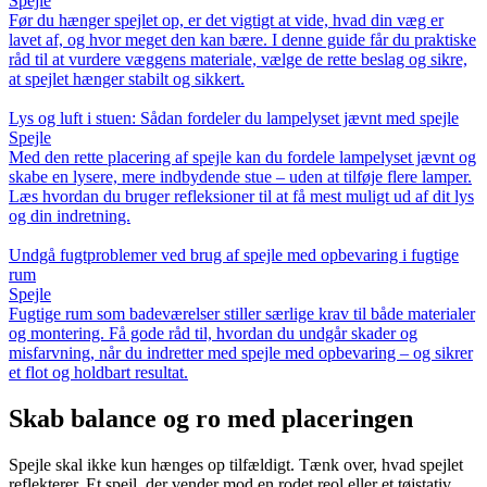
Spejle
Før du hænger spejlet op, er det vigtigt at vide, hvad din væg er
lavet af, og hvor meget den kan bære. I denne guide får du praktiske
råd til at vurdere væggens materiale, vælge de rette beslag og sikre,
at spejlet hænger stabilt og sikkert.
Lys og luft i stuen: Sådan fordeler du lampelyset jævnt med spejle
Spejle
Med den rette placering af spejle kan du fordele lampelyset jævnt og
skabe en lysere, mere indbydende stue – uden at tilføje flere lamper.
Læs hvordan du bruger refleksioner til at få mest muligt ud af dit lys
og din indretning.
Undgå fugtproblemer ved brug af spejle med opbevaring i fugtige
rum
Spejle
Fugtige rum som badeværelser stiller særlige krav til både materialer
og montering. Få gode råd til, hvordan du undgår skader og
misfarvning, når du indretter med spejle med opbevaring – og sikrer
et flot og holdbart resultat.
Skab balance og ro med placeringen
Spejle skal ikke kun hænges op tilfældigt. Tænk over, hvad spejlet
reflekterer. Et spejl, der vender mod en rodet reol eller et tøjstativ,