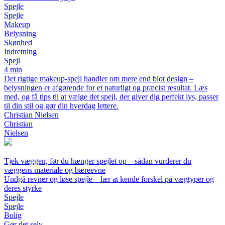
Spejle
Spejle
Makeup
Belysning
Skønhed
Indretning
Spejl
4 min
Det rigtige makeup-spejl handler om mere end blot design –
belysningen er afgørende for et naturligt og præcist resultat. Læs
med, og få tips til at vælge det spejl, der giver dig perfekt lys, passer
til din stil og gør din hverdag lettere.
Christian Nielsen
Christian
Nielsen
Tjek væggen, før du hænger spejlet op – sådan vurderer du
væggens materiale og bæreevne
Undgå revner og løse spejle – lær at kende forskel på vægtyper og
deres styrke
Spejle
Spejle
Bolig
Gør det selv