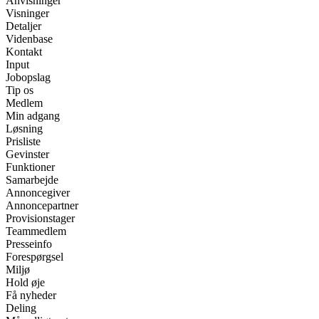
Anvisninger
Visninger
Detaljer
Videnbase
Kontakt
Input
Jobopslag
Tip os
Medlem
Min adgang
Løsning
Prisliste
Gevinster
Funktioner
Samarbejde
Annoncegiver
Annoncepartner
Provisionstager
Teammedlem
Presseinfo
Forespørgsel
Miljø
Hold øje
Få nyheder
Deling