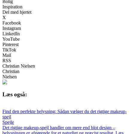
Bolig
Inspiration
Del med hjertet
X
Facebook
Instagram
LinkedIn
YouTube
Pinterest
TikTok
Mail
RSS
Christian Nielsen
Christian
Nielsen
Læs også:
Find den perfekte belysning: Sådan vælger du det rigtige makeup-
spejl
Spejle
Det rigtige makeup-spejl handler om mere end blot design –
belysningen er afgørende for et naturligt og præcist resultat. Læs