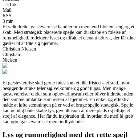
TikTok
Mail
RSS
3 min
Et velindrettet gæsteværelse handler om mere end blot en seng og et
skab. Med strategisk placerede spejle kan du skabe en følelse af
rummelighed, reflektere lyset og tilføje et elegant udtryk, der får dine
gæster til at føle sig hjemme.
Christian Nielsen
Christian
Nielsen
Et gæsteværelse skal gerne føles som et lille fristed – et sted, hvor
besøgende straks føler sig velkomne og godt tilpas. Men mange
gæsteværelser ender som opbevaringsrum eller bliver indrettet uden
den samme omtanke som resten af hjemmet. En enkel og effektiv
måde at løfte stemningen på er ved at bruge spejle strategisk. Spejle
kan nemlig både skabe lys, give illusion af mere plads og tilføje et
strejf af elegance. Her får du inspiration til, hvordan du med få greb
kan gøre gæsteværelset mere indbydende.
Lys og rummelighed med det rette spejl