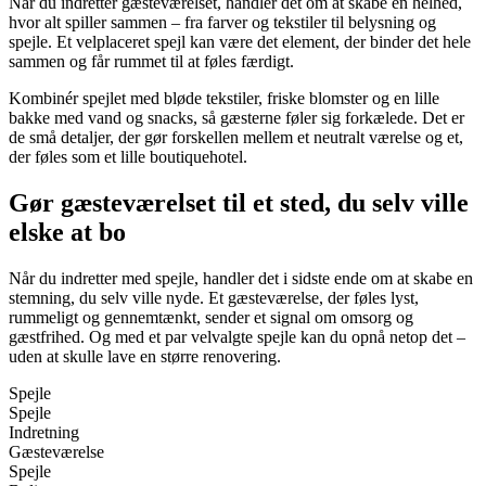
Når du indretter gæsteværelset, handler det om at skabe en helhed,
hvor alt spiller sammen – fra farver og tekstiler til belysning og
spejle. Et velplaceret spejl kan være det element, der binder det hele
sammen og får rummet til at føles færdigt.
Kombinér spejlet med bløde tekstiler, friske blomster og en lille
bakke med vand og snacks, så gæsterne føler sig forkælede. Det er
de små detaljer, der gør forskellen mellem et neutralt værelse og et,
der føles som et lille boutiquehotel.
Gør gæsteværelset til et sted, du selv ville
elske at bo
Når du indretter med spejle, handler det i sidste ende om at skabe en
stemning, du selv ville nyde. Et gæsteværelse, der føles lyst,
rummeligt og gennemtænkt, sender et signal om omsorg og
gæstfrihed. Og med et par velvalgte spejle kan du opnå netop det –
uden at skulle lave en større renovering.
Spejle
Spejle
Indretning
Gæsteværelse
Spejle