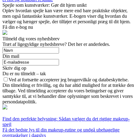
Spejle som kunstværker: Gør dit hjem unikt
Oplev hvordan spejle kan være mere end bare praktiske objekter,
men også fantastiske kunstværker. E-bogen viser dig hvordan du
vælger og hænger spejle, der tilføjer et personligt præg til dit hjem.
Få din e-bog nu
Tilmeld dig vores nyhedsbrev
Træt af ligegyldige nyhedsbreve? Det her er anderledes.
Din mail
Skriv dig op
Du er nu tilmeldt – tak
Ved at fortsætte accepterer jeg brugervilkår og databeskyttelse.
Din tilmelding er frivillig, og du har altid mulighed for at trække den
tilbage. Ved tilmelding accepterer du vores betingelser og giver
samtykke til, at vi behandler dine oplysninger som beskrevet i vores
persondatapolitik.
Find den perfekte belysning: Sådan vælger du det rigtige makeup-
spejl
Få det bedste lys til din makeup-rutine og undgå ubehagelige
overraskelser i dagslys