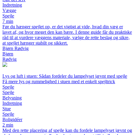
Indretning
Vægge
Spejle
7 min
Før du hænger spejlet op, er det vigtigt at vide, hvad din væg er
lavet af, og hvor meget den kan bære. I denne guide får du praktiske
råd til at vurdere væggens materiale, vælge de rette beslag og sikre,
at spejlet hænger stabilt og sikkert.
Bjørn Rødvig
Bjørn
Rødvig
Lys og luft i stuen: Sådan fordeler du lampelyset jævnt med spejle
Få mere lys og rummelighed i stuen med et enkelt spejltrick
Spejle
Spejle
Belysning
Indretning
Stue
Spejle
Boligidéer
2 min
Med den rette placering af spejle kan du fordele lampelyset jævnt og