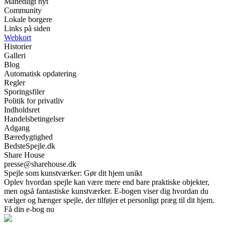
Månedligt nyt
Community
Lokale borgere
Links på siden
Webkort
Historier
Galleri
Blog
Automatisk opdatering
Regler
Sporingsfiler
Politik for privatliv
Indholdsret
Handelsbetingelser
Adgang
Bæredygtighed
BedsteSpejle.dk
Share House
presse@sharehouse.dk
Spejle som kunstværker: Gør dit hjem unikt
Oplev hvordan spejle kan være mere end bare praktiske objekter,
men også fantastiske kunstværker. E-bogen viser dig hvordan du
vælger og hænger spejle, der tilføjer et personligt præg til dit hjem.
Få din e-bog nu