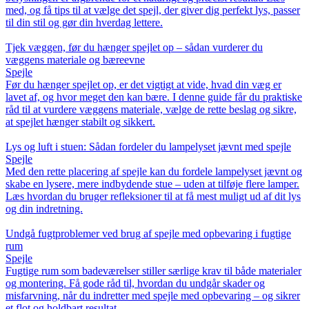
med, og få tips til at vælge det spejl, der giver dig perfekt lys, passer
til din stil og gør din hverdag lettere.
Tjek væggen, før du hænger spejlet op – sådan vurderer du
væggens materiale og bæreevne
Spejle
Før du hænger spejlet op, er det vigtigt at vide, hvad din væg er
lavet af, og hvor meget den kan bære. I denne guide får du praktiske
råd til at vurdere væggens materiale, vælge de rette beslag og sikre,
at spejlet hænger stabilt og sikkert.
Lys og luft i stuen: Sådan fordeler du lampelyset jævnt med spejle
Spejle
Med den rette placering af spejle kan du fordele lampelyset jævnt og
skabe en lysere, mere indbydende stue – uden at tilføje flere lamper.
Læs hvordan du bruger refleksioner til at få mest muligt ud af dit lys
og din indretning.
Undgå fugtproblemer ved brug af spejle med opbevaring i fugtige
rum
Spejle
Fugtige rum som badeværelser stiller særlige krav til både materialer
og montering. Få gode råd til, hvordan du undgår skader og
misfarvning, når du indretter med spejle med opbevaring – og sikrer
et flot og holdbart resultat.