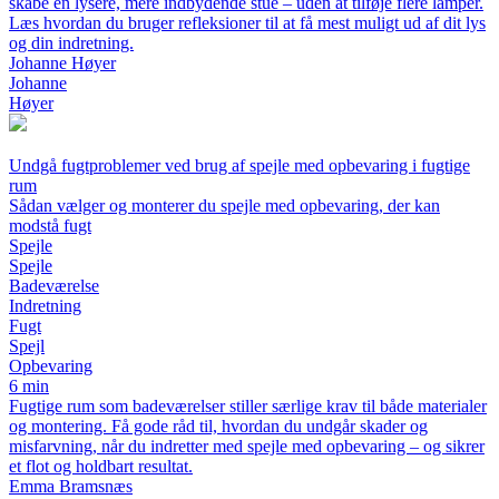
skabe en lysere, mere indbydende stue – uden at tilføje flere lamper.
Læs hvordan du bruger refleksioner til at få mest muligt ud af dit lys
og din indretning.
Johanne Høyer
Johanne
Høyer
Undgå fugtproblemer ved brug af spejle med opbevaring i fugtige
rum
Sådan vælger og monterer du spejle med opbevaring, der kan
modstå fugt
Spejle
Spejle
Badeværelse
Indretning
Fugt
Spejl
Opbevaring
6 min
Fugtige rum som badeværelser stiller særlige krav til både materialer
og montering. Få gode råd til, hvordan du undgår skader og
misfarvning, når du indretter med spejle med opbevaring – og sikrer
et flot og holdbart resultat.
Emma Bramsnæs