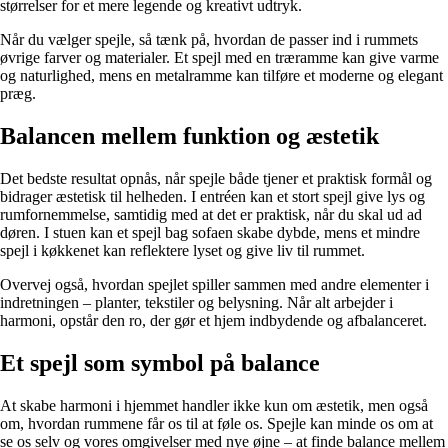
størrelser for et mere legende og kreativt udtryk.
Når du vælger spejle, så tænk på, hvordan de passer ind i rummets
øvrige farver og materialer. Et spejl med en træramme kan give varme
og naturlighed, mens en metalramme kan tilføre et moderne og elegant
præg.
Balancen mellem funktion og æstetik
Det bedste resultat opnås, når spejle både tjener et praktisk formål og
bidrager æstetisk til helheden. I entréen kan et stort spejl give lys og
rumfornemmelse, samtidig med at det er praktisk, når du skal ud ad
døren. I stuen kan et spejl bag sofaen skabe dybde, mens et mindre
spejl i køkkenet kan reflektere lyset og give liv til rummet.
Overvej også, hvordan spejlet spiller sammen med andre elementer i
indretningen – planter, tekstiler og belysning. Når alt arbejder i
harmoni, opstår den ro, der gør et hjem indbydende og afbalanceret.
Et spejl som symbol på balance
At skabe harmoni i hjemmet handler ikke kun om æstetik, men også
om, hvordan rummene får os til at føle os. Spejle kan minde os om at
se os selv og vores omgivelser med nye øjne – at finde balance mellem