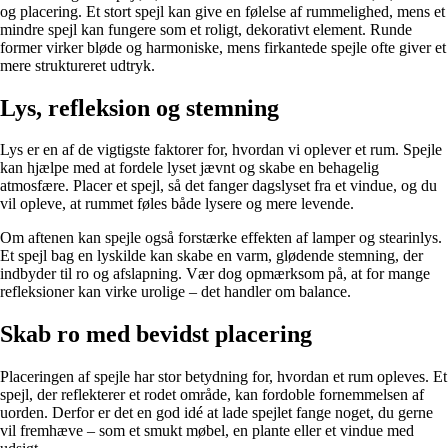
og placering. Et stort spejl kan give en følelse af rummelighed, mens et
mindre spejl kan fungere som et roligt, dekorativt element. Runde
former virker bløde og harmoniske, mens firkantede spejle ofte giver et
mere struktureret udtryk.
Lys, refleksion og stemning
Lys er en af de vigtigste faktorer for, hvordan vi oplever et rum. Spejle
kan hjælpe med at fordele lyset jævnt og skabe en behagelig
atmosfære. Placer et spejl, så det fanger dagslyset fra et vindue, og du
vil opleve, at rummet føles både lysere og mere levende.
Om aftenen kan spejle også forstærke effekten af lamper og stearinlys.
Et spejl bag en lyskilde kan skabe en varm, glødende stemning, der
indbyder til ro og afslapning. Vær dog opmærksom på, at for mange
refleksioner kan virke urolige – det handler om balance.
Skab ro med bevidst placering
Placeringen af spejle har stor betydning for, hvordan et rum opleves. Et
spejl, der reflekterer et rodet område, kan fordoble fornemmelsen af
uorden. Derfor er det en god idé at lade spejlet fange noget, du gerne
vil fremhæve – som et smukt møbel, en plante eller et vindue med