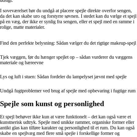
udsigt.
I soveværelset bør du undgå at placere spejle direkte overfor sengen,
da det kan skabe uro og forstyrre søvnen. I stedet kan du vælge et spejl
på en væg, der ikke er synlig fra sengen, eller et spejl med en ramme i
rolige, matte materialer.
Find den perfekte belysning: Sådan vælger du det rigtige makeup-spejl
Tjek væggen, før du hænger spejlet op – sådan vurderer du væggens
materiale og bæreevne
Lys og luft i stuen: Sådan fordeler du lampelyset jævnt med spejle
Undgå fugtproblemer ved brug af spejle med opbevaring i fugtige rum
Spejle som kunst og personlighed
Et spejl behøver ikke kun at være funktionelt – det kan også være et
kunstnerisk udtryk. Spejle med unikke rammer, organiske former eller
antikt glas kan tilføre karakter og personlighed til et rum. Du kan også
skabe en spejlvæg med flere små spejle i forskellige former og