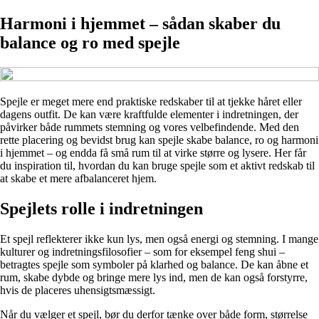
Harmoni i hjemmet – sådan skaber du
balance og ro med spejle
Spejle er meget mere end praktiske redskaber til at tjekke håret eller
dagens outfit. De kan være kraftfulde elementer i indretningen, der
påvirker både rummets stemning og vores velbefindende. Med den
rette placering og bevidst brug kan spejle skabe balance, ro og harmoni
i hjemmet – og endda få små rum til at virke større og lysere. Her får
du inspiration til, hvordan du kan bruge spejle som et aktivt redskab til
at skabe et mere afbalanceret hjem.
Spejlets rolle i indretningen
Et spejl reflekterer ikke kun lys, men også energi og stemning. I mange
kulturer og indretningsfilosofier – som for eksempel feng shui –
betragtes spejle som symboler på klarhed og balance. De kan åbne et
rum, skabe dybde og bringe mere lys ind, men de kan også forstyrre,
hvis de placeres uhensigtsmæssigt.
Når du vælger et spejl, bør du derfor tænke over både form, størrelse