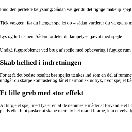
Find den perfekte belysning: Sådan vælger du det rigtige makeup-spejl
Tjek væggen, før du hænger spejlet op – sådan vurderer du væggens m
Lys og luft i stuen: Sådan fordeler du lampelyset jævnt med spejle
Undgå fugtproblemer ved brug af spejle med opbevaring i fugtige rum
Skab helhed i indretningen
For at få det bedste resultat bør spejlet tænkes ind som en del af rumm
undgår du skarpe kontraster og får et harmonisk udtryk, hvor spejlet b
Et lille greb med stor effekt
At tilføje et spejl med lys er en af de nemmeste måder at forvandle et
plads eller blot ønsker at skabe mere liv i et mørkt hjørne, kan et velva