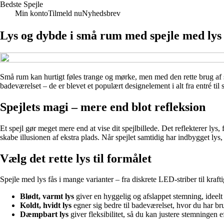
Bedste Spejle
Min konto
Tilmeld nu
Nyhedsbrev
Lys og dybde i små rum med spejle med lys
Små rum kan hurtigt føles trange og mørke, men med den rette brug af
badeværelset – de er blevet et populært designelement i alt fra entré til
Spejlets magi – mere end blot refleksion
Et spejl gør meget mere end at vise dit spejlbillede. Det reflekterer lys
skabe illusionen af ekstra plads. Når spejlet samtidig har indbygget lys
Vælg det rette lys til formålet
Spejle med lys fås i mange varianter – fra diskrete LED-striber til kraf
Blødt, varmt lys
giver en hyggelig og afslappet stemning, ideelt t
Koldt, hvidt lys
egner sig bedre til badeværelset, hvor du har br
Dæmpbart lys
giver fleksibilitet, så du kan justere stemningen e