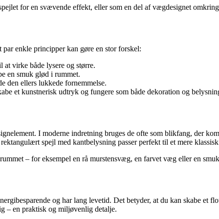
spejlet for en svævende effekt, eller som en del af vægdesignet omkring
 par enkle principper kan gøre en stor forskel:
l at virke både lysere og større.
abe en smuk glød i rummet.
de den ellers lukkede fornemmelse.
kabe et kunstnerisk udtryk og fungere som både dekoration og belysnin
designelement. I moderne indretning bruges de ofte som blikfang, der ko
t rektangulært spejl med kantbelysning passer perfekt til et mere klassisk
 rummet – for eksempel en rå murstensvæg, en farvet væg eller en smuk 
ergibesparende og har lang levetid. Det betyder, at du kan skabe et fl
 – en praktisk og miljøvenlig detalje.