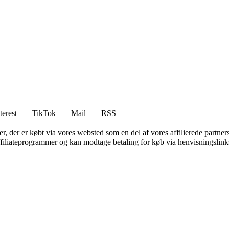
terest
TikTok
Mail
RSS
ter, der er købt via vores websted som en del af vores affilierede partne
affiliateprogrammer og kan modtage betaling for køb via henvisningslinks