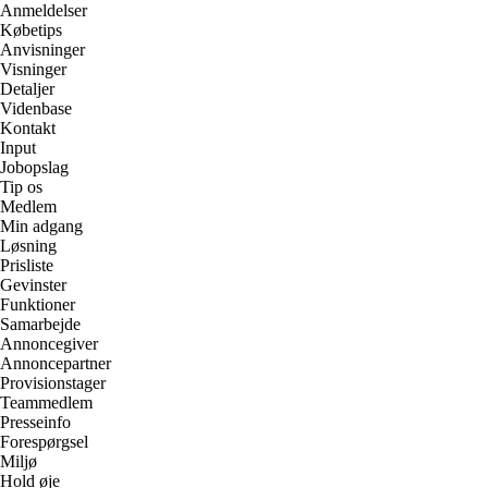
Anmeldelser
Købetips
Anvisninger
Visninger
Detaljer
Videnbase
Kontakt
Input
Jobopslag
Tip os
Medlem
Min adgang
Løsning
Prisliste
Gevinster
Funktioner
Samarbejde
Annoncegiver
Annoncepartner
Provisionstager
Teammedlem
Presseinfo
Forespørgsel
Miljø
Hold øje