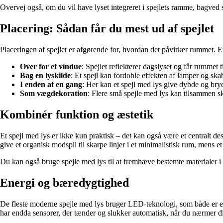
Overvej også, om du vil have lyset integreret i spejlets ramme, bagved 
Placering: Sådan får du mest ud af spejlet
Placeringen af spejlet er afgørende for, hvordan det påvirker rummet. Et
Over for et vindue
: Spejlet reflekterer dagslyset og får rummet ti
Bag en lyskilde
: Et spejl kan fordoble effekten af lamper og sk
I enden af en gang
: Her kan et spejl med lys give dybde og bry
Som vægdekoration
: Flere små spejle med lys kan tilsammen s
Kombinér funktion og æstetik
Et spejl med lys er ikke kun praktisk – det kan også være et centralt 
give et organisk modspil til skarpe linjer i et minimalistisk rum, mens e
Du kan også bruge spejle med lys til at fremhæve bestemte materialer i
Energi og bæredygtighed
De fleste moderne spejle med lys bruger LED-teknologi, som både er en
har endda sensorer, der tænder og slukker automatisk, når du nærmer dig