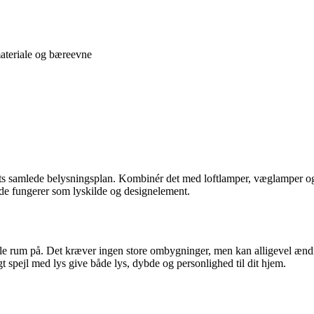
ateriale og bæreevne
ets samlede belysningsplan. Kombinér det med loftlamper, væglamper og e
åde fungerer som lyskilde og designelement.
 lille rum på. Det kræver ingen store ombygninger, men kan alligevel æ
lgt spejl med lys give både lys, dybde og personlighed til dit hjem.