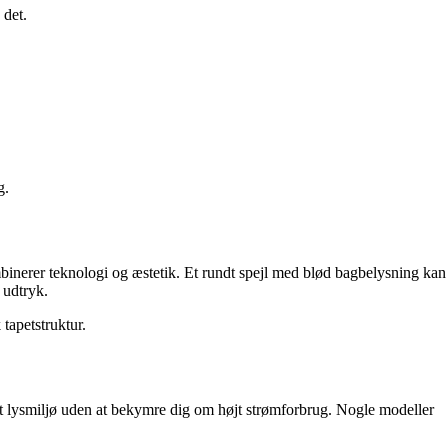
 det.
g.
mbinerer teknologi og æstetik. Et rundt spejl med blød bagbelysning kan
 udtryk.
tapetstruktur.
ot lysmiljø uden at bekymre dig om højt strømforbrug. Nogle modeller