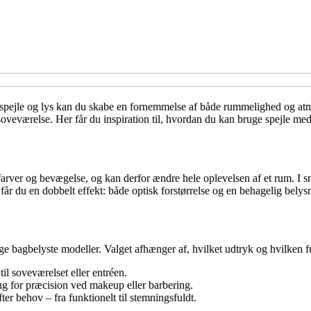
 spejle og lys kan du skabe en fornemmelse af både rummelighed og atm
 soveværelse. Her får du inspiration til, hvordan du kan bruge spejle med 
, farver og bevægelse, og kan derfor ændre hele oplevelsen af et rum. I s
, får du en dobbelt effekt: både optisk forstørrelse og en behagelig bel
tige bagbelyste modeller. Valget afhænger af, hvilket udtryk og hvilken 
il soveværelset eller entréen.
ug for præcision ved makeup eller barbering.
fter behov – fra funktionelt til stemningsfuldt.