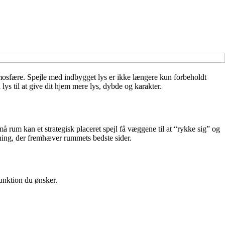
osfære. Spejle med indbygget lys er ikke længere kun forbeholdt
lys til at give dit hjem mere lys, dybde og karakter.
må rum kan et strategisk placeret spejl få væggene til at “rykke sig” og
ysning, der fremhæver rummets bedste sider.
funktion du ønsker.