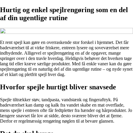
Hurtig og enkel spejlrengøring som en del
af din ugentlige rutine
Et rent spejl kan gøre en overraskende stor forskel i hjemmet. Det får
badeværelset til at virke friskere, entreen lysere og soveværelset mere
indbydende. Alligevel er spejlrengøring en af de opgaver, mange
springer over i den travle hverdag. Heldigvis behøver det hverken tage
lang tid eller kræve særlige produkter. Med få enkle vaner kan du gøre
spejlrengøring til en naturlig del af din ugentlige rutine – og nyde synet
af et klart og pletfrit spejl hver dag.
Hvorfor spejle hurtigt bliver snavsede
Spejle tiltrækker støv, tandpasta, vandstænk og fingeraftryk. På
badeværelset kan damp og kalk fra vandet skabe en mat overflade,
mens spejle i entreen ofte får fedtpletter fra hænder og hårprodukter. Jo
længere snavset får lov at sidde, desto sværere bliver det at fjerne.
Derfor er regelmæssig rengøring nøglen til at bevare glansen.