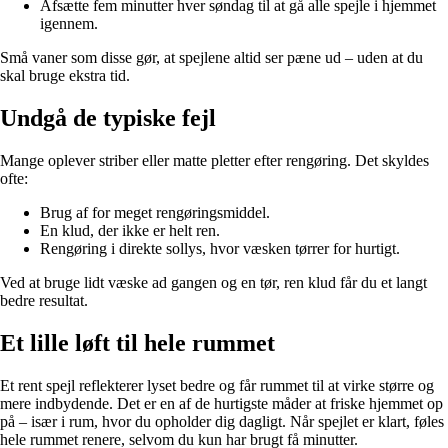
Afsætte fem minutter hver søndag til at gå alle spejle i hjemmet
igennem.
Små vaner som disse gør, at spejlene altid ser pæne ud – uden at du
skal bruge ekstra tid.
Undgå de typiske fejl
Mange oplever striber eller matte pletter efter rengøring. Det skyldes
ofte:
Brug af for meget rengøringsmiddel.
En klud, der ikke er helt ren.
Rengøring i direkte sollys, hvor væsken tørrer for hurtigt.
Ved at bruge lidt væske ad gangen og en tør, ren klud får du et langt
bedre resultat.
Et lille løft til hele rummet
Et rent spejl reflekterer lyset bedre og får rummet til at virke større og
mere indbydende. Det er en af de hurtigste måder at friske hjemmet op
på – især i rum, hvor du opholder dig dagligt. Når spejlet er klart, føles
hele rummet renere, selvom du kun har brugt få minutter.