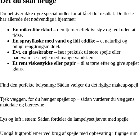
Det du skal bruge
Du behøver ikke dyre specialmidler for at få et flot resultat. De fleste
har allerede det nødvendige i hjemmet:
En mikrofiberklud
– den fjerner effektivt støv og fedt uden at
ridse.
En sprayflaske med vand og lidt eddike
– et naturligt og
billigt rengøringsmiddel.
Evt. en glasskraber
– især praktisk til store spejle eller
badeværelsesspejle med mange vandstænk.
Et rent viskestykke eller papir
– til at tørre efter og give spejlet
glans.
Find den perfekte belysning: Sådan vælger du det rigtige makeup-spejl
Tjek væggen, før du hænger spejlet op – sådan vurderer du væggens
materiale og bæreevne
Lys og luft i stuen: Sådan fordeler du lampelyset jævnt med spejle
Undgå fugtproblemer ved brug af spejle med opbevaring i fugtige rum