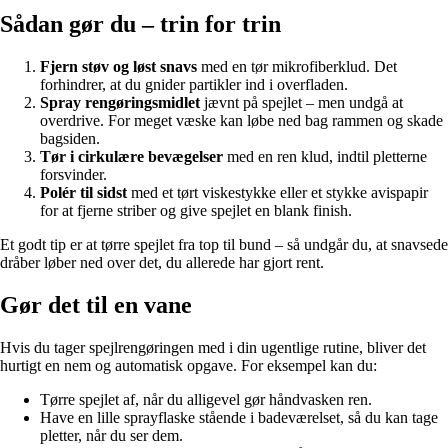
Sådan gør du – trin for trin
Fjern støv og løst snavs
med en tør mikrofiberklud. Det
forhindrer, at du gnider partikler ind i overfladen.
Spray rengøringsmidlet
jævnt på spejlet – men undgå at
overdrive. For meget væske kan løbe ned bag rammen og skade
bagsiden.
Tør i cirkulære bevægelser
med en ren klud, indtil pletterne
forsvinder.
Polér til sidst
med et tørt viskestykke eller et stykke avispapir
for at fjerne striber og give spejlet en blank finish.
Et godt tip er at tørre spejlet fra top til bund – så undgår du, at snavsede
dråber løber ned over det, du allerede har gjort rent.
Gør det til en vane
Hvis du tager spejlrengøringen med i din ugentlige rutine, bliver det
hurtigt en nem og automatisk opgave. For eksempel kan du:
Tørre spejlet af, når du alligevel gør håndvasken ren.
Have en lille sprayflaske stående i badeværelset, så du kan tage
pletter, når du ser dem.